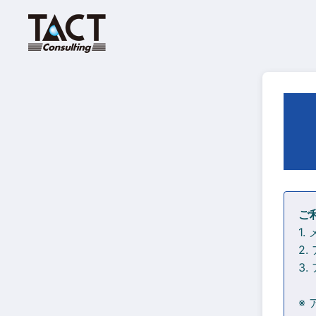
ご
1
2
3
※